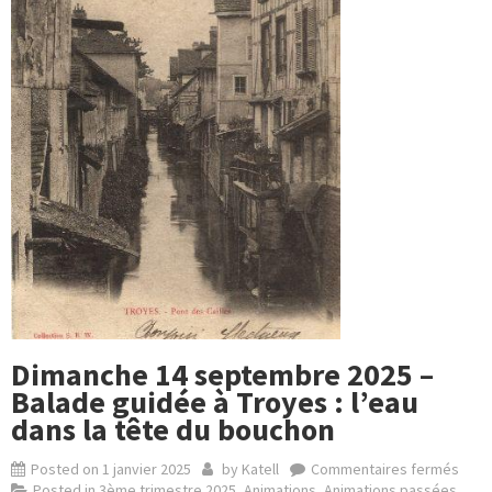
Dimanche 14 septembre 2025 –
Balade guidée à Troyes : l’eau
dans la tête du bouchon
Posted on
1 janvier 2025
by
Katell
Commentaires fermés
Posted in
3ème trimestre 2025
,
Animations
,
Animations passées
,