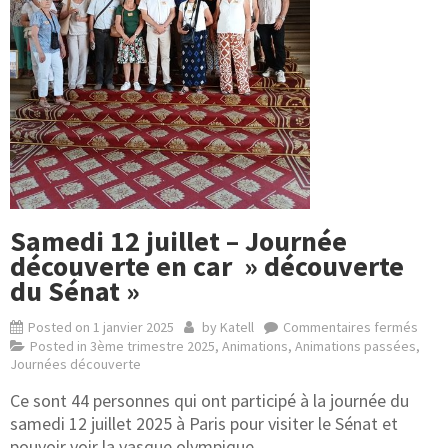
Samedi 12 juillet – Journée
découverte en car » découverte
du Sénat »
Posted on
1 janvier 2025
by
Katell
Commentaires fermés
Posted in
3ème trimestre 2025
,
Animations
,
Animations passées
,
Journées découverte
Ce sont 44 personnes qui ont participé à la journée du
samedi 12 juillet 2025 à Paris pour visiter le Sénat et
pouvoir voir la vasque olympique.