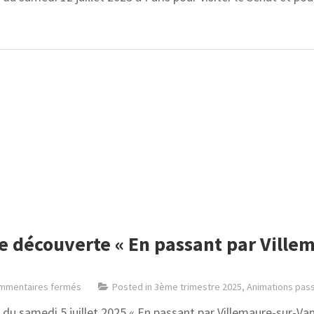
e découverte « En passant par Villem
mmentaires fermés
Posted in
3ème trimestre 2025
,
Animations pas
 du samedi 5 juillet 2025 « En passant par Villemaure-sur-Vann