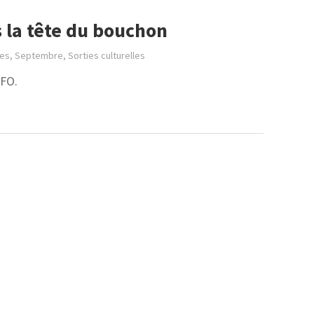
 la tête du bouchon
ées
,
Septembre
,
Sorties culturelles
RFO.