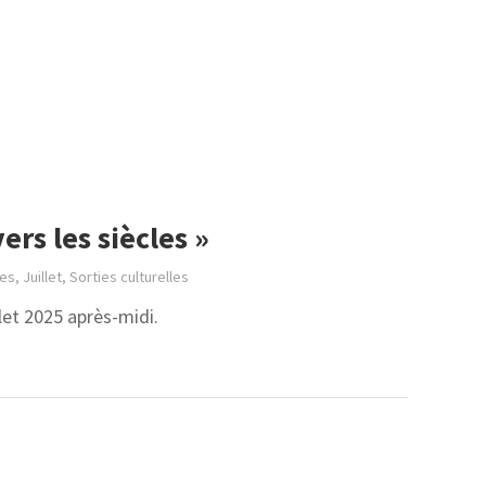
rs les siècles »
ées
,
Juillet
,
Sorties culturelles
let 2025 après-midi.