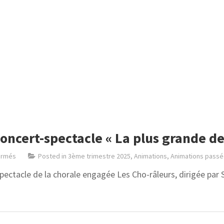
ncert-spectacle « La plus grande de
ermés
Posted in
3ème trimestre 2025
,
Animations
,
Animations pass
pectacle de la chorale engagée Les Cho-râleurs, dirigée par 