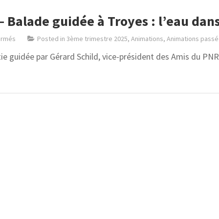
Balade guidée à Troyes : l’eau dans
ermés
Posted in
3ème trimestre 2025
,
Animations
,
Animations pass
tie guidée par Gérard Schild, vice-président des Amis du PN