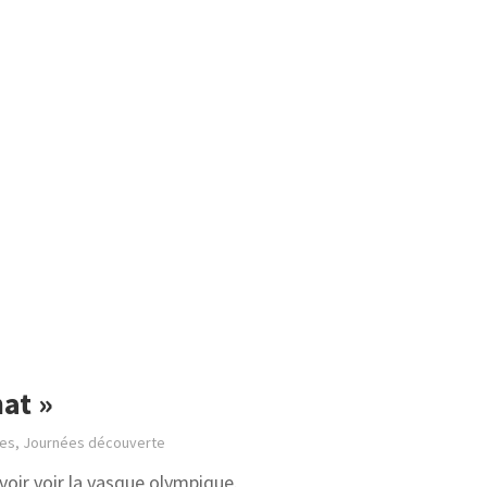
at »
ées
,
Journées découverte
uvoir voir la vasque olympique.