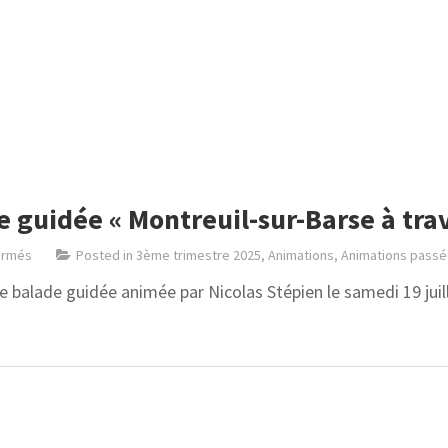
 guidée « Montreuil-sur-Barse à trave
ermés
Posted in
3ème trimestre 2025
,
Animations
,
Animations pass
e balade guidée animée par Nicolas Stépien le samedi 19 juil