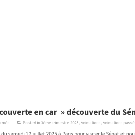
écouverte en car » découverte du Sén
ermés
Posted in
3ème trimestre 2025
,
Animations
,
Animations pass
 du samedi 12 juillet 2025 à Paris pour visiter le Sénat et po