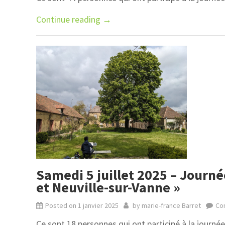
Continue reading
→
Samedi 5 juillet 2025 – Journé
et Neuville-sur-Vanne »
Posted on
1 janvier 2025
by
marie-france Barret
Co
Ce sont 18 personnes qui ont participé à la journée