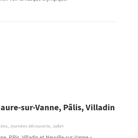
aure-sur-Vanne, Pâlis, Villadin
sées
,
Journées découverte
,
Juillet
e, Pâlis, Villadin et Neuville-sur-Vanne »