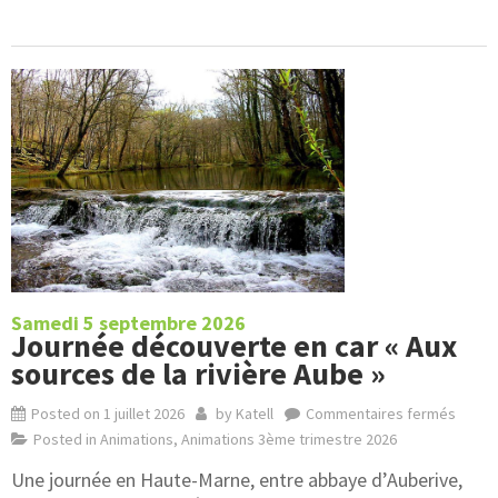
Samedi 5 septembre 2026
Journée découverte en car « Aux
sources de la rivière Aube »
Posted on
1 juillet 2026
by
Katell
Commentaires fermés
Posted in
Animations
,
Animations 3ème trimestre 2026
Une journée en Haute-Marne, entre abbaye d’Auberive,