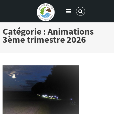
LES AMIS DU PARC DE LA FORÊT
Catégorie :
Animations
D'ORIENT
3ème trimestre 2026