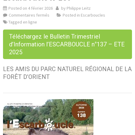
Posted on
4 février 2026
by
Philippe Leitz
Commentaires fermés
Posted in
Escarboucles
Tagged
en ligne
Téléchargez le Bulletin Trimestriel
d’Information l’ESCARBOUCLE n°137 – ETE
2025
LES AMIS DU PARC NATUREL RÉGIONAL DE LA
FORÊT D’ORIENT