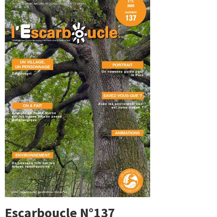
Escarboucle N°137