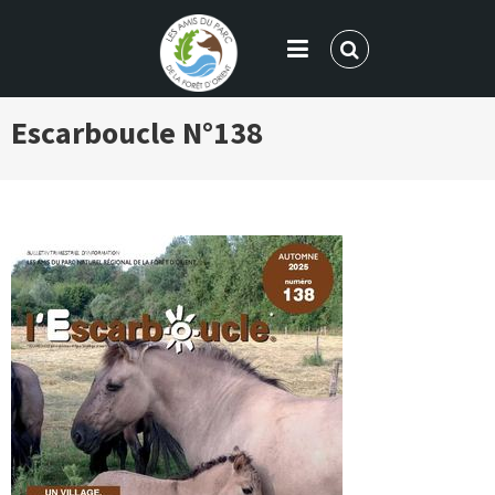
LES AMIS DU PARC DE LA FORÊT
Escarboucle N°138
D'ORIENT