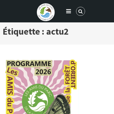
LES AMIS DU PARC DE LA FORÊT
Étiquette :
actu2
D'ORIENT