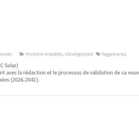
fermés
Posted in
Actualités
,
Uncategorized
Tagged
actu1
MC Solar)
nt avec la rédaction et le processus de validation de sa nou
nnées (2026-2041).