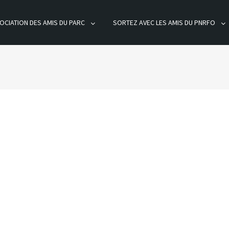
OCIATION DES AMIS DU PARC
SORTEZ AVEC LES AMIS DU PNRFO
ÊT D'ORIENT