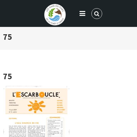
LES AMIS DU PARC DE LA FORÊT
75
D'ORIENT
75