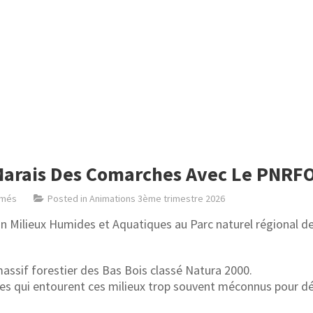
Marais Des Comarches Avec Le PNRF
rmés
Posted in
Animations 3ème trimestre 2026
Milieux Humides et Aquatiques au Parc naturel régional de l
massif forestier des Bas Bois classé Natura 2000.
s qui entourent ces milieux trop souvent méconnus pour décou