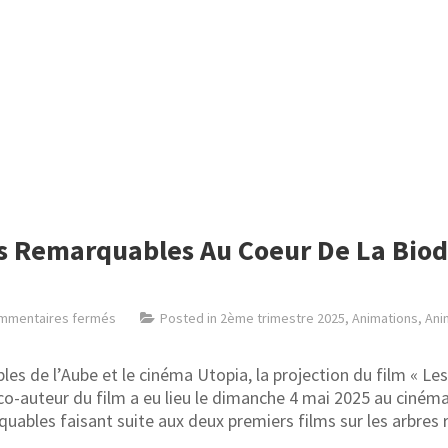
es Remarquables Au Coeur De La Biod
mmentaires fermés
Posted in
2ème trimestre 2025
,
Animations
,
Ani
les de l’Aube et le cinéma Utopia, la projection du film « L
co-auteur du film a eu lieu le dimanche 4 mai 2025 au ciném
marquables faisant suite aux deux premiers films sur les arb