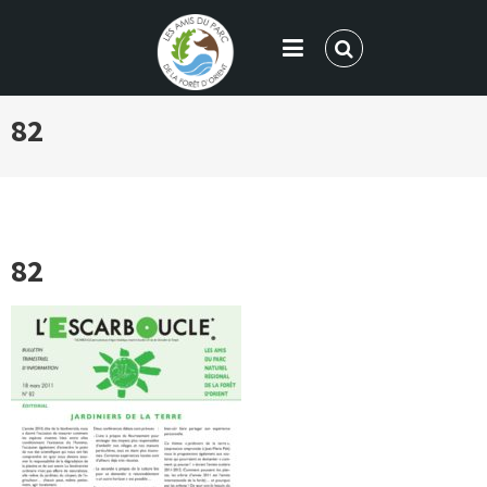
LES AMIS DU PARC DE LA FORÊT
82
D'ORIENT
82