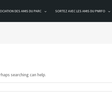
OCIATION DES AMIS DU PARC
SORTEZ AVEC LES AMIS DU PNRFO
ÊT D'ORIENT
rhaps searching can help.