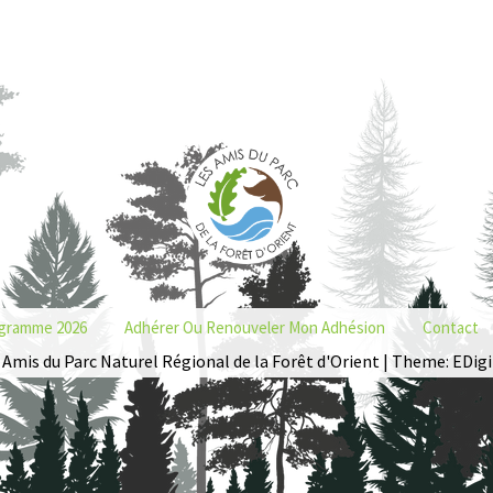
gramme 2026
Adhérer Ou Renouveler Mon Adhésion
Contact
 Amis du Parc Naturel Régional de la Forêt d'Orient | Theme: EDigi