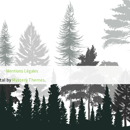
Mentions Légales
tal by
Mystery Themes
.