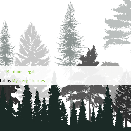
Mentions Légales
tal by
Mystery Themes
.