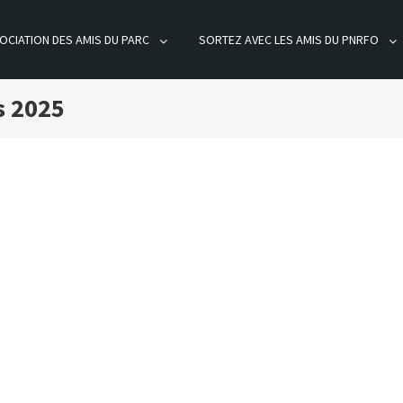
OCIATION DES AMIS DU PARC
SORTEZ AVEC LES AMIS DU PNRFO
ÊT D'ORIENT
s 2025