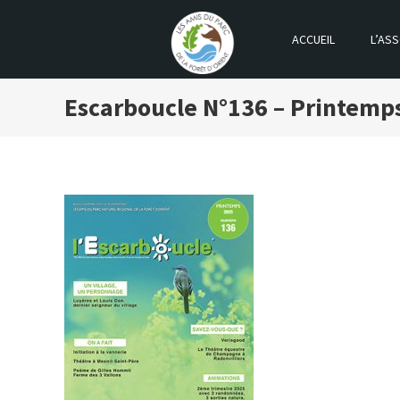
ACCUEIL
L’ASS
LES AMIS DU PARC DE LA FOR
Escarboucle N°136 – Printemp