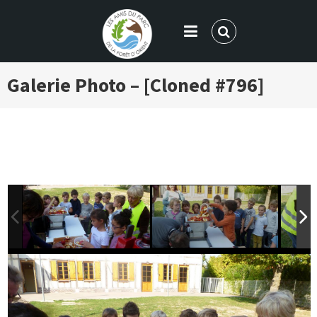
LES AMIS DU PARC DE LA FORÊT
Galerie Photo – [Cloned #796]
D'ORIENT