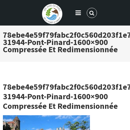
LES AMIS DU PARC DE LA FORÊT
78ebe4e59f79fabc2f0c560d203f1e
D'ORIENT
31944-Pont-Pinard-1600×900
Compressée Et Redimensionnée
78ebe4e59f79fabc2f0c560d203f1e
31944-Pont-Pinard-1600×900
Compressée Et Redimensionnée