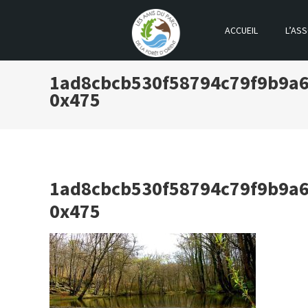
ACCUEIL
L’ASS
LES AMIS DU PARC DE LA FOR
1ad8cbcb530f58794c79f9b9a69
0x475
1ad8cbcb530f58794c79f9b9a69
0x475