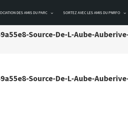
OCIATION DES AMIS DU PARC
SORTEZ AVEC LES AMIS DU PNRFO
ÊT D'ORIENT
a55e8-Source-De-L-Aube-Auberive-0
a55e8-Source-De-L-Aube-Auberive-0