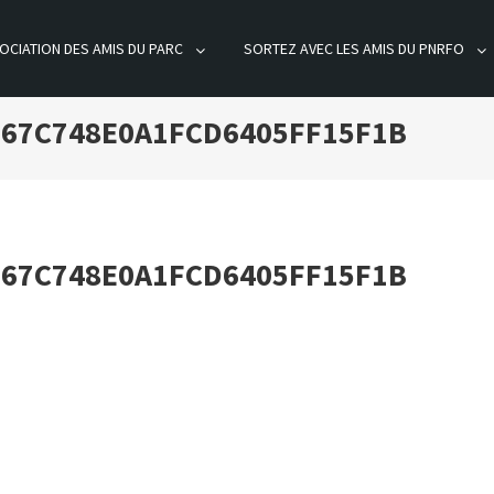
OCIATION DES AMIS DU PARC
SORTEZ AVEC LES AMIS DU PNRFO
ÊT D'ORIENT
267C748E0A1FCD6405FF15F1B
267C748E0A1FCD6405FF15F1B