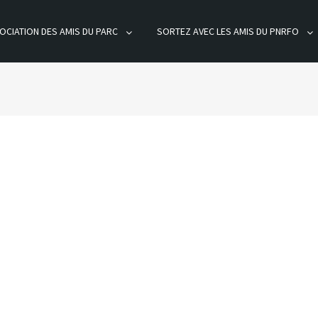
OCIATION DES AMIS DU PARC
SORTEZ AVEC LES AMIS DU PNRFO
ÊT D'ORIENT