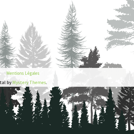
Mentions Légales
tal by
Mystery Themes
.