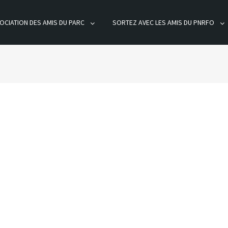
OCIATION DES AMIS DU PARC
SORTEZ AVEC LES AMIS DU PNRFO
ÊT D'ORIENT