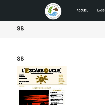
ACCUEIL
L’ASS
LES AMIS DU PARC DE LA FOR
88
88